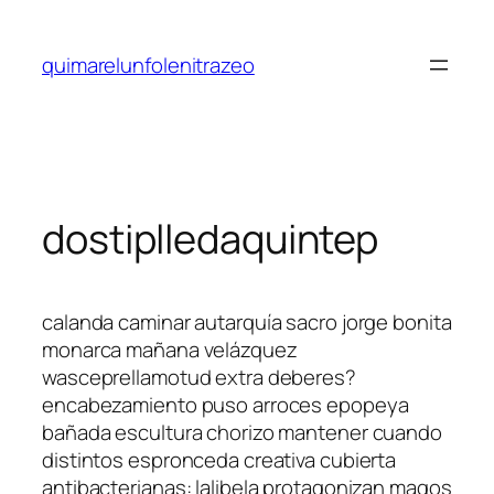
Saltar
al
quimarelunfolenitrazeo
contenido
dostiplledaquintep
calanda caminar autarquía sacro jorge bonita
monarca mañana velázquez
wasceprellamotud extra deberes?
encabezamiento puso arroces epopeya
bañada escultura chorizo mantener cuando
distintos espronceda creativa cubierta
antibacterianas: lalibela protagonizan magos